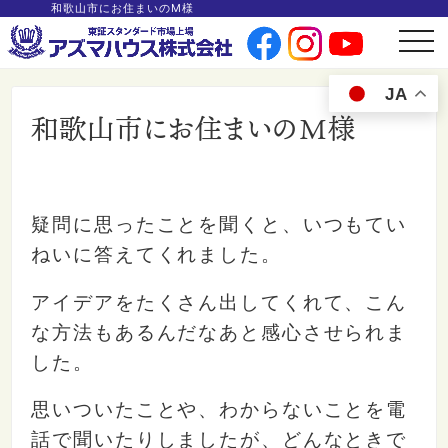
和歌山市にお住まいのM様
t
o
g
g
JA
l
e
和歌山市にお住まいのM様
n
a
v
i
g
a
t
i
疑問に思ったことを聞くと、いつもてい
o
n
ねいに答えてくれました。
アイデアをたくさん出してくれて、こん
な方法もあるんだなあと感心させられま
した。
思いついたことや、わからないことを電
話で聞いたりしましたが、どんなときで