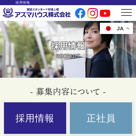
採用情報
t
o
g
g
JA
l
e
n
a
採用情報
v
i
g
RECRUIT
a
t
i
o
n
- 募集内容について -
採用情報
正社員