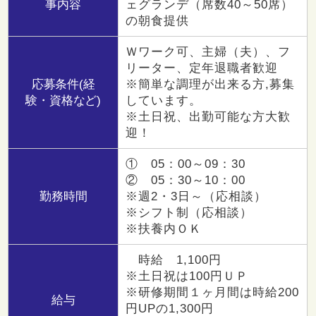
事内容
ェグランデ（席数40～50席）
の朝食提供
Ｗワーク可、主婦（夫）、フ
リーター、定年退職者歓迎
応募条件(経
※簡単な調理が出来る方,募集
験・資格など)
しています。
※土日祝、出勤可能な方大歓
迎！
① 05：00～09：30
② 05：30～10：00
勤務時間
※週2・3日～（応相談）
※シフト制（応相談）
※扶養内ＯＫ
時給 1,100円
※土日祝は100円ＵＰ
※研修期間１ヶ月間は時給200
給与
円UPの1,300円