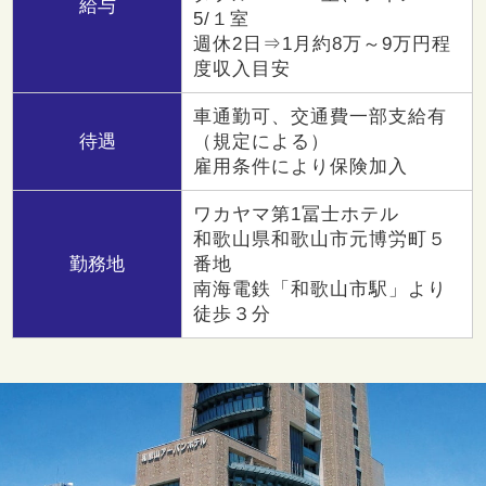
給与
5/１室
週休2日⇒1月約8万～9万円程
度収入目安
車通勤可、交通費一部支給有
待遇
（規定による）
雇用条件により保険加入
ワカヤマ第1冨士ホテル
和歌山県和歌山市元博労町５
勤務地
番地
南海電鉄「和歌山市駅」より
徒歩３分