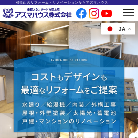
和歌山のリフォーム・リノベーションならアズマハウス
t
o
g
g
JA
l
e
n
a
v
i
g
a
t
i
o
n