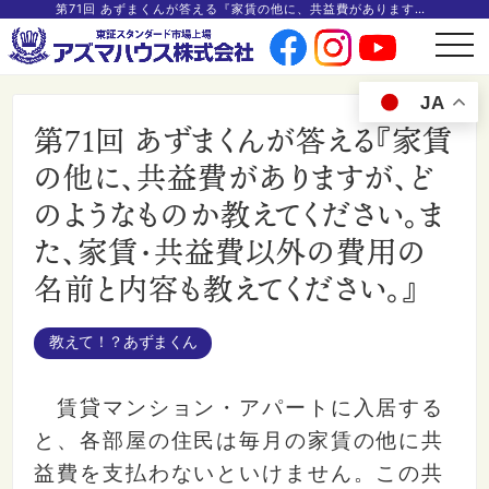
第71回 あずまくんが答える『家賃の他に、共益費がありますが、どのようなものか教えてください。また、家賃・共益費以外の費用の名前と内容も教えてください。』
t
o
g
g
JA
l
e
第71回 あずまくんが答える『家賃
n
a
v
の他に、共益費がありますが、ど
i
g
のようなものか教えてください。ま
a
t
i
た、家賃・共益費以外の費用の
o
n
名前と内容も教えてください。』
教えて！？あずまくん
賃貸マンション・アパートに入居する
と、各部屋の住民は毎月の家賃の他に共
益費を支払わないといけません。この共