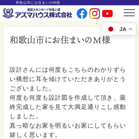
和歌山市にお住まいのM様
t
o
g
g
JA
l
e
和歌山市にお住まいのM様
n
a
v
i
g
a
t
i
設計さんには何度もこちらのわかりずら
o
n
い構想に耳を傾けていただきありがとう
ございました。
何度も何度も設計図を作成して頂き、最
終完成した家を見て大満足通りこし感動
しました。
真っ暗なお家を明るいお家にしてもらい
嬉しく思います。