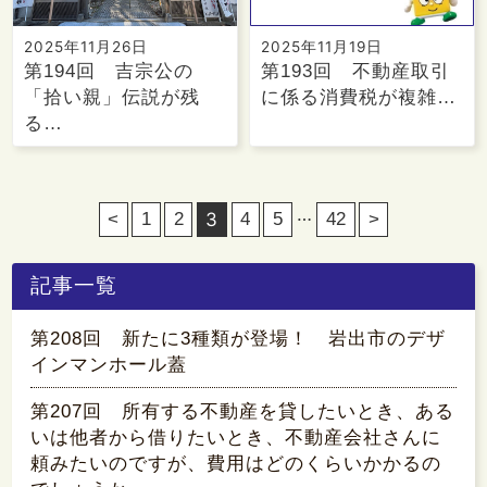
2025年11月26日
2025年11月19日
第194回 吉宗公の
第193回 不動産取引
「拾い親」伝説が残
に係る消費税が複雑…
る…
…
<
1
2
3
4
5
42
>
記事一覧
第208回 新たに3種類が登場！ 岩出市のデザ
インマンホール蓋
第207回 所有する不動産を貸したいとき、ある
いは他者から借りたいとき、不動産会社さんに
頼みたいのですが、費用はどのくらいかかるの