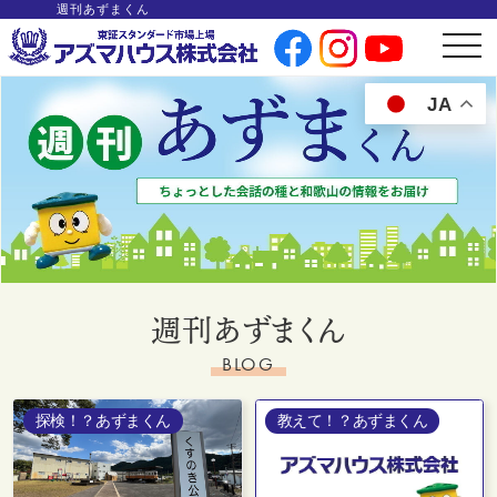
週刊あずまくん
t
o
g
g
JA
l
e
n
a
v
i
g
a
t
i
o
n
週刊あずまくん
BLOG
探検！？あずまくん
教えて！？あずまくん