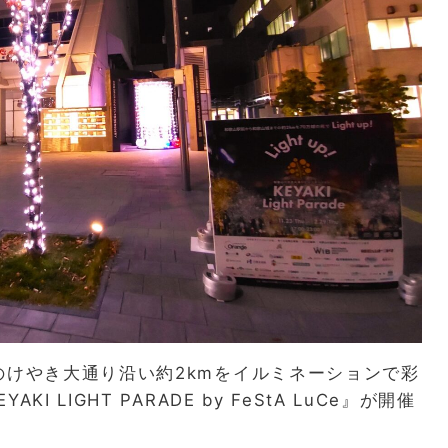
のけやき大通り沿い約
2km
をイルミネーションで彩
EYAKI LIGHT PARADE by FeStA LuCe
』が開催