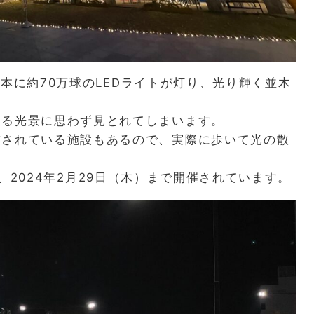
0
本に約
70
万球の
LED
ライトが灯り、光り輝く並木
なる光景に思わず見とれてしまいます。
飾されている施設もあるので、実際に歩いて光の散
、
2024
年
2
月
29
日（木）まで開催されています。