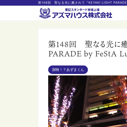
第148回 聖なる光に癒されて『KEYAKI LIGHT PARADE b
第148回 聖なる光に癒さ
PARADE by FeStA L
探検！？あずまくん