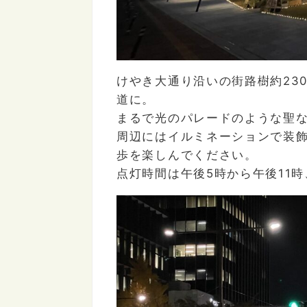
けやき大通り沿いの街路樹約
23
道に。
まるで光のパレードのような聖
周辺にはイルミネーションで装
歩を楽しんでください。
点灯時間は午後
5
時から午後
11
時