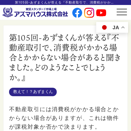
第105回-あずまくんが答える『不動産取引で、消費税がかかる場合とかからない場合があると聞きました。どのようなことでしょうか。』
t
o
g
g
JA
l
e
第105回-あずまくんが答える『不
n
a
v
動産取引で、消費税がかかる場
i
g
合とかからない場合があると聞き
a
t
i
ました。どのようなことでしょう
o
n
か。』
教えて！？あずまくん
不動産取引には消費税がかかる場合とか
からない場合がありますが、これは物件
が課税対象か否かで決まります。