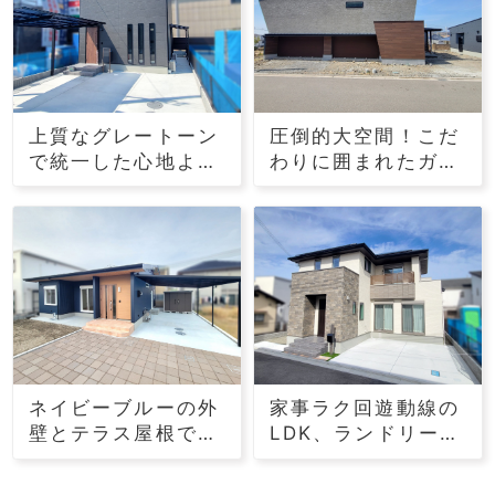
上質なグレートーン
圧倒的大空間！こだ
で統一した心地よい
わりに囲まれたガレ
住まい
ージのある家
ネイビーブルーの外
家事ラク回遊動線の
壁とテラス屋根でイ
LDK、ランドリール
ンパクトのある平屋
ームも魅力の家