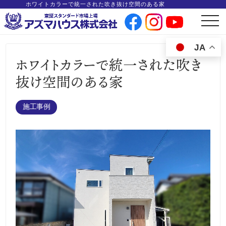
ホワイトカラーで統一された吹き抜け空間のある家
t
o
g
g
JA
l
e
ホワイトカラーで統一された吹き
n
a
v
抜け空間のある家
i
g
a
t
i
施工事例
o
n