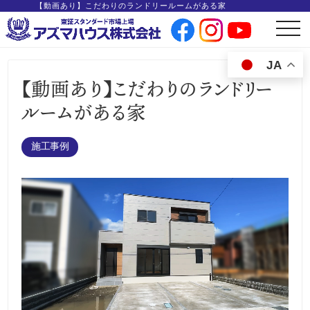
【動画あり】こだわりのランドリールームがある家
t
o
g
g
JA
l
e
【動画あり】こだわりのランドリー
n
a
v
ルームがある家
i
g
a
t
i
施工事例
o
n