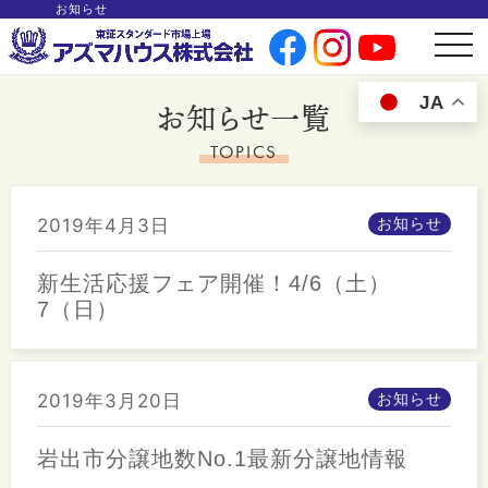
お知らせ
t
o
g
g
JA
l
お知らせ一覧
e
n
a
TOPICS
v
i
g
a
t
2019年4月3日
お知らせ
i
o
n
新生活応援フェア開催！4/6（土）
7（日）
2019年3月20日
お知らせ
岩出市分譲地数No.1最新分譲地情報