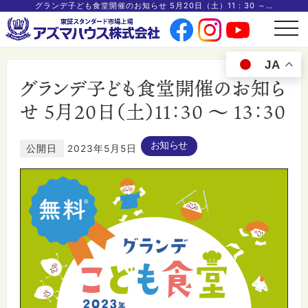
グランデ子ども食堂開催のお知らせ 5月20日（土）11：30 ～ 13：30
t
o
g
g
JA
l
e
グランデ子ども食堂開催のお知ら
n
a
v
せ 5月20日（土）11：30 ～ 13：30
i
g
a
t
i
お知らせ
公開日
2023年5月5日
o
n