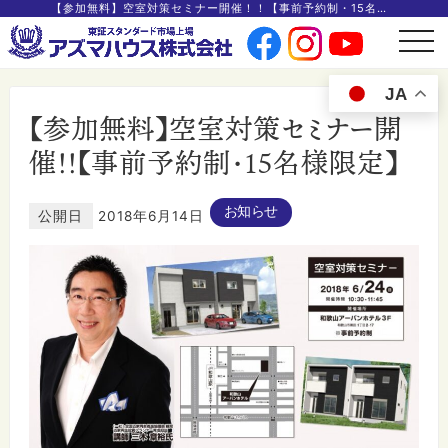
【参加無料】空室対策セミナー開催！！【事前予約制・15名様限定】
t
o
g
g
JA
l
e
【参加無料】空室対策セミナー開
n
a
v
催！！【事前予約制・15名様限定】
i
g
a
t
i
お知らせ
公開日
2018年6月14日
o
n