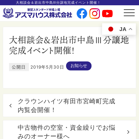
大相談会＆岩出市中島Ⅲ分譲地完成イベント開催！
t
o
g
g
JA
l
e
大相談会＆岩出市中島Ⅲ分譲地
n
a
v
完成イベント開催！
i
g
a
t
i
お知らせ
公開日
2019年5月30日
o
n
クラウンハイツ有田市宮崎町完成
内覧会開催！
中古物件の空室・資金繰りでお悩
みのオーナー様へ