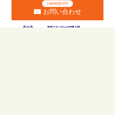
24時間受付中
お問い合わせ
〒640-8341
和歌山県和歌山市黒田一丁目2番17号
アズマハウスビル３F
和歌山県の不動産情報をお探しなら、アズ
マハウスにお任せ下さい。様々な不動産情
報や店舗情報も豊富に掲載しています。
また、不動産だけでなく新築・リフォー
ム・賃貸・資産活用など様々な事業に取り
組んでおります。お気軽にお問い合わせく
ださい。
©1977-2026
アズマハウス株式会社