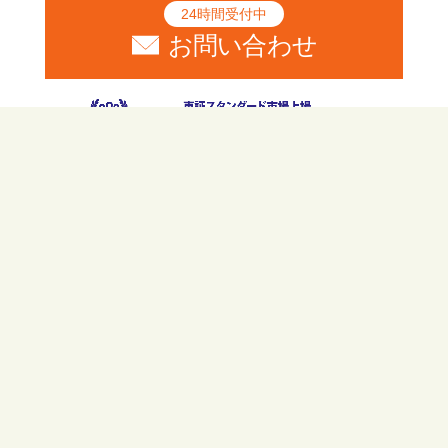
24時間受付中
お問い合わせ
〒640-8341
和歌山県和歌山市黒田一丁目2番17号
アズマハウスビル３F
和歌山県の不動産情報をお探しなら、アズ
マハウスにお任せ下さい。様々な不動産情
報や店舗情報も豊富に掲載しています。
また、不動産だけでなく新築・リフォー
ム・賃貸・資産活用など様々な事業に取り
組んでおります。お気軽にお問い合わせく
ださい。
©1977-2026
アズマハウス株式会社