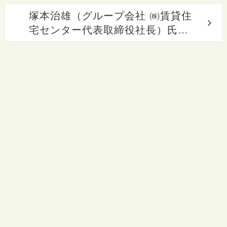
日)を公開いたしました。
塚本治雄（グループ会社 ㈱賃貸住
宅センター代表取締役社長）氏に
より和歌山大学に寄付し、報道さ
れました。