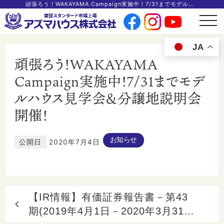
頑張ろう！WAKAYAMA Campaign実施中！7/31までモデルハウス見学会＆分譲地説明会開催！
t
o
g
g
JA
l
e
頑張ろう！WAKAYAMA
n
a
v
Campaign実施中！7/31までモデ
i
g
ルハウス見学会＆分譲地説明会
a
t
i
開催！
o
n
お知らせ
公開日
2020年7月4日
【IR情報】有価証券報告書－第43
期(2019年4月1日－2020年3月31