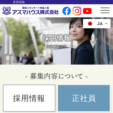
採用情報
t
o
g
g
JA
l
e
n
a
採用情報
v
i
g
RECRUIT
a
t
i
o
n
- 募集内容について -
採用情報
正社員