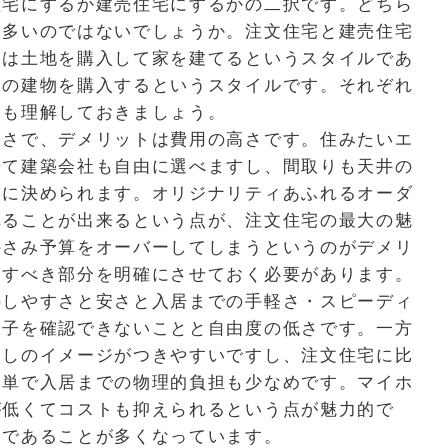
住宅にするか建売住宅にするかの二択です。どちら
も多いのではないでしょうか。注文住宅と建売住宅
宅は土地を購入して家を建てるというスタイルであ
きの建物を購入するというスタイルです。それぞれ
ても理解しておきましょう。
高さで、デメリットは費用の高さです。住みたいエ
来て建築会社も自由に選べますし、間取りも天井の
由に決められます。オリジナリティあふれるオーダ
れることが出来るという点が、注文住宅の最大の魅
かさみ予算をオーバーしてしまうというのがデメリ
協すべき部分を明確にさせておく必要があります。
のしやすさと安さと入居までの手軽さ・スピーディ
様子を確認できないことと自由度の低さです。一方
らしのイメージがつきやすいですし、注文住宅に比
簡単で入居までの物理的負担も少なめです。マイホ
が低くてコストも抑えられるという点が魅力的で
アであることが多くなっています。