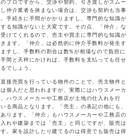
産のプロですから、交渉や契約、引き渡しがスムー
もし仲介業者を挟まない場合は、交渉も契約も当事
す。手続きに手間がかかりますし、専門的な知識が
関する知識がないと大変です。その点、「仲介」な
き受けてくれるので、売主や買主に専門的な知識が
できます。「仲介」は必然的に仲介手数料が発生す
しますし、手数料の割合は数
%
が相場なので負担に
の手間と天秤にかければ、手数料を支払っても任せ
きるでしょう。
が直接売買を行っている物件のことで、売主物件と
のは個人だと思われますが、実際にはハウスメーカ
す。ハウスメーカーや工務店が土地の仕入れを行
ている商品となります。「売主」の表記の他にも、
があります。「仲介」もハウスメーカーや工務店の
仕入れや建築までは「売主」と同じですが、販売は
です。家を設計したり建てるのは得意でも販売は得