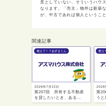
意としていない、そういうハウ
なります。「売主」物件は新築
が、中古であれば個人というこ
関連記事
教えて！？あずまくん
教え
2026年7月22日
202
第207回 所有する不動産
第2
を貸したいとき、ある…
うと