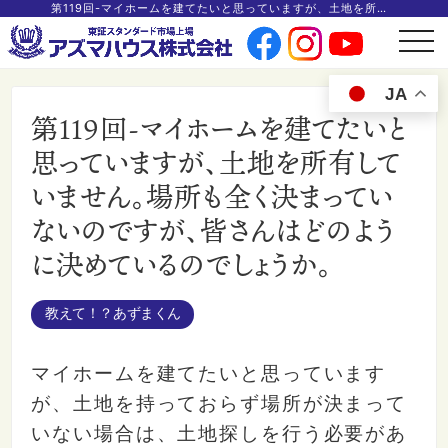
第119回-マイホームを建てたいと思っていますが、土地を所有していません。場所も全く決まっていないのですが、皆さんはどのように決めているのでしょうか。
t
o
g
g
JA
l
e
第119回-マイホームを建てたいと
n
a
v
思っていますが、土地を所有して
i
g
いません。場所も全く決まってい
a
t
i
ないのですが、皆さんはどのよう
o
n
に決めているのでしょうか。
教えて！？あずまくん
マイホームを建てたいと思っています
が、土地を持っておらず場所が決まって
いない場合は、土地探しを行う必要があ