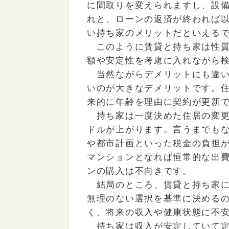
に間取りを変えられますし、設
れと、ローンの返済が終われば
い持ち家のメリットだといえる
このように賃貸と持ち家は性質
額や安定性を考慮に入れながら
当然ながらデメリットにも違い
いのが大きなデメリットです。
来的に年齢を理由に契約が更新
持ち家は一度決めた住居の変更
ドルが上がります。言うまでも
や都市計画といった税金の負担
マンションとなれば恒常的な出
ンの購入は不向きです。
結局のところ、賃貸と持ち家に
無理のない選択を基準に決める
く、将来の収入や健康状態に不
持ち家は収入が安定していて定