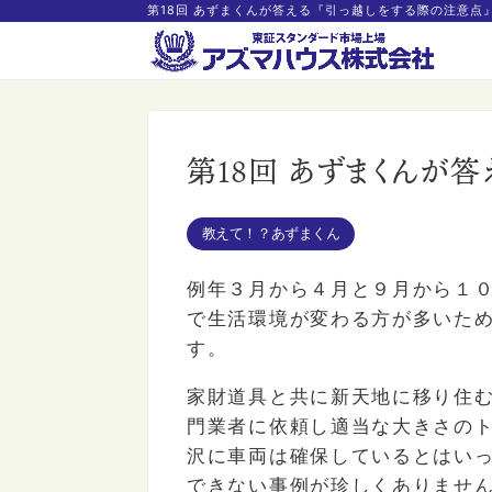
第18回 あずまくんが答える『引っ越しをする際の注意点
第18回 あずまくんが
教えて！？あずまくん
例年３月から４月と９月から１
で生活環境が変わる方が多いた
す。
家財道具と共に新天地に移り住
門業者に依頼し適当な大きさの
沢に車両は確保しているとはい
できない事例が珍しくありませ