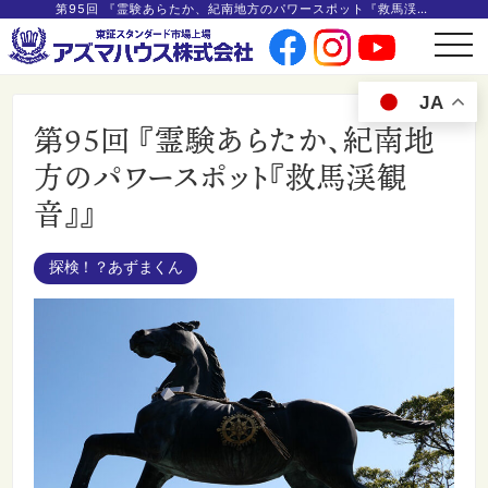
第95回 『霊験あらたか、紀南地方のパワースポット『救馬渓観音』』
t
o
g
g
JA
l
e
第95回 『霊験あらたか、紀南地
n
a
v
方のパワースポット『救馬渓観
i
g
音』』
a
t
i
o
n
探検！？あずまくん