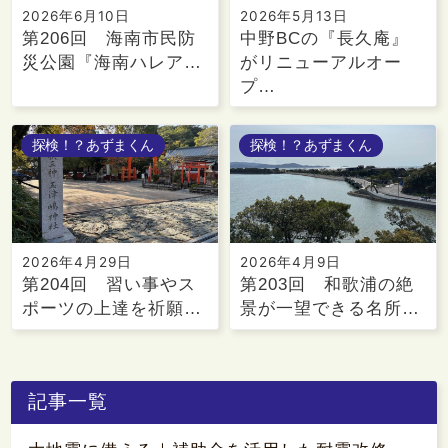
2026年6月10日
2026年5月13日
第206回 海南市民防
中野BCの『長久庵』
災公園『海南ハレア…
がリニューアルオー
プ…
探検！？あずまくん
探検！？あずまくん
2026年4月29日
2026年4月9日
第204回 習い事やス
第203回 和歌浦の絶
ポーツの上達を祈願…
景が一望できる名所…
記事一覧